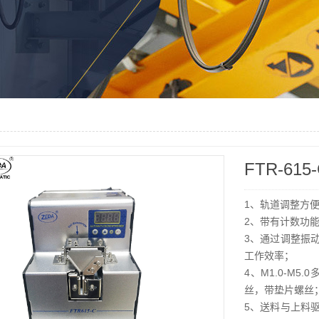
FTR-61
1、轨道调整方
2、带有计数功能
3、通过调整振
工作效率；
4、M1.0-M
丝，带垫片螺丝
5、送料与上料