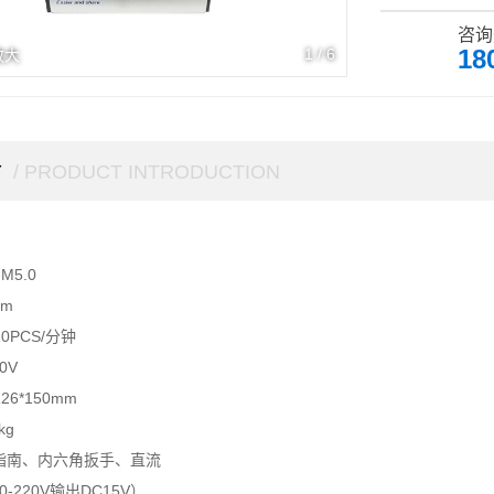
螺丝、短路等异
认证
咨询
18
1
/
6
放大
介
/ PRODUCT INTRODUCTION
M5.0
mm
0PCS/分钟
0V
26*150mm
kg
指南、内六角扳手、直流
-220V输出DC15V）