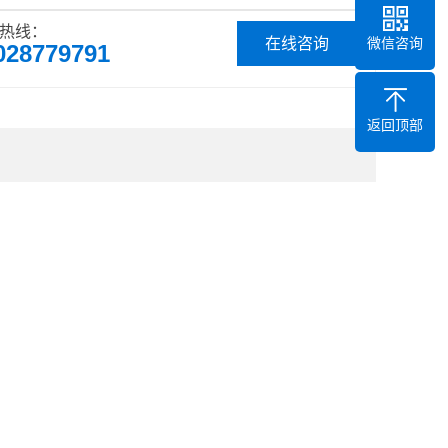
常时，螺丝机会启动故障报警功能。6，产品有CE和ROHS
热线：
微信咨询
在线咨询
028779791
返回顶部