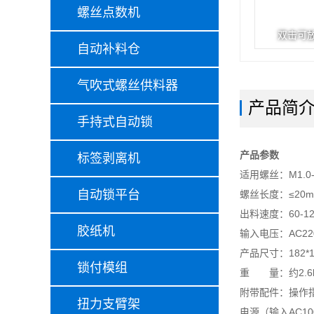
螺丝点数机
双击可
自动补料仓
气吹式螺丝供料器
产品简
手持式自动锁
产品参数
标签剥离机
适用螺丝：M1.0-
自动锁平台
螺丝长度：≤20
出料速度：60-12
胶纸机
输入电压：AC22
产品尺寸：182*1
锁付模组
重 量：约2.6
附带配件：操作
扭力支臂架
电源（输入AC100